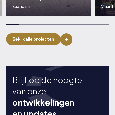
Zaandam
Vlaard
Bekijk project
Bek
IN ONTWIKKELING
IN ONTW
Bekijk alle projecten
Blijf op de hoogte
van onze
ontwikkelingen
en
updates